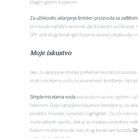
blagim gelom ili pjenom.
Za učinkovito uklanjanje šminke i proizvoda sa zaštitnim
prvi korak najčešće se koristi ulje ili balzam za čišćenje,
SPF, dok drugi korak (gel ili pjena) uklanja ostatke ulja i 
Moje iskustvo
Iako za uklanjanje šminke preferiram koristiti proizvode
imati i micelarnu vodu za povremeno korištenje i ispra
Simple micelarna voda
pokazala mi se vrlo nježnim i u
faktorom. Dvije natopljene blazinice dovoljne su za uk
korektor, bronzer, rumenilo i highlighter. Za oči volim k
može ukloniti i sjenilo, dok je za maskaru potrebno nešt
Nakon micelarne vode, kao drugi korak sam koristila
Si