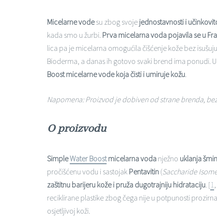
Micelarne vode
su zbog svoje
jednostavnosti i učinkovit
kada smo u žurbi.
Prva micelarna voda pojavila se u Fr
lica pa je micelarna omogućila čišćenje kože bez isušuj
Bioderma, a danas ih gotovo svaki brend ima ponudi. 
Boost micelarne vode koja čisti i umiruje kožu
.
Napomena: Proizvod je dobiven od strane brenda, bez uvje
O proizvodu
Simple
Water Boost
micelarna voda
nježno
uklanja šmink
pročišćenu vodu i sastojak
Pentavitin
(
Saccharide Isome
zaštitnu barijeru kože i pruža dugotrajniju hidrataciju
. [
1
reciklirane plastike zbog čega nije u potpunosti prozirna,
osjetljivoj koži.