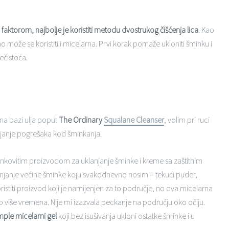
 faktorom, najbolje je koristiti metodu dvostrukog čišćenja lica
. Kao
 no može se koristiti i micelarna. Prvi korak pomaže ukloniti šminku i
nečistoća.
 na bazi ulja poput
The Ordinary
Squalane Cleanser
, volim pri ruci
vljanje pogrešaka kod šminkanja.
činkovitim proizvodom za uklanjanje šminke i kreme sa zaštitnim
lanjanje većine šminke koju svakodnevno nosim – tekući puder,
oristiti proizvod koji je namijenjen za to područje, no ova micelarna
o više vremena. Nije mi izazvala peckanje na području oko očiju.
mple micelarni gel
koji bez isušivanja ukloni ostatke šminke i u