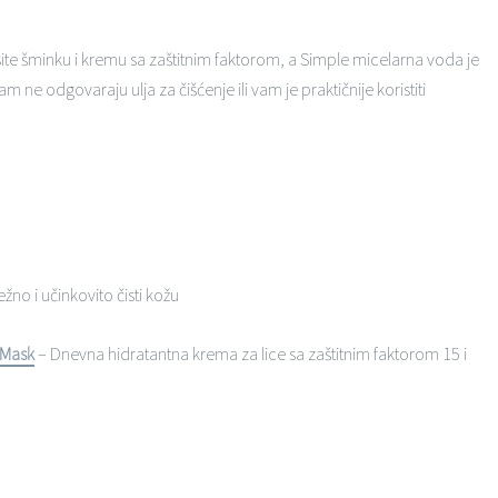
ite šminku i kremu sa zaštitnim faktorom, a Simple micelarna voda je
 ne odgovaraju ulja za čišćenje ili vam je praktičnije koristiti
ežno i učinkovito čisti kožu
 Mask
– Dnevna hidratantna krema za lice sa zaštitnim faktorom 15 i