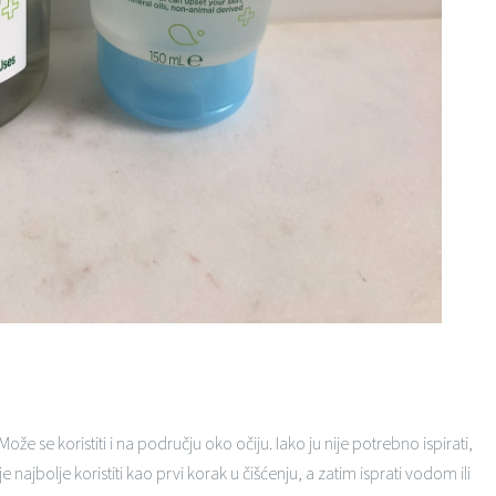
 Može se koristiti i na području oko očiju. Iako ju nije potrebno ispirati,
je najbolje koristiti kao prvi korak u čišćenju, a zatim isprati vodom ili