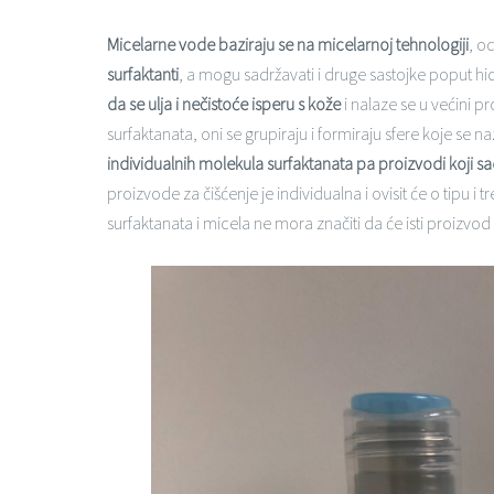
Micelarne vode baziraju se na micelarnoj tehnologiji
, o
surfaktanti
, a mogu sadržavati i druge sastojke poput hid
da se ulja i nečistoće isperu s kože
i
nalaze se u većini p
surfaktanata, oni se grupiraju i formiraju sfere koje se n
individualnih molekula surfaktanata pa proizvodi koji sa
proizvode za čišćenje je individualna i ovisit će o tipu i
surfaktanata i micela ne mora značiti da će isti proizvod