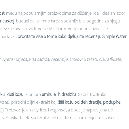
osti
među najpopularnijim proizvodima za čišćenje lica i idealan izbor
ancuskoj
, budući da iznimno tvrda voda nije bila pogodna za njegu
ućeg djelovanja tvrde vode. Micelarne vode popularizirala je
U nastavku
pročitajte više o tome kako djeluju te recenziju Simple Water
ta i utjecaja na sadržaj recenzije. Linkovi u tekstu nisu affiliate.
u i čisti kožu
, a pritom
umiruje i hidratizira
. Sadrži trostruko
rate
),
prirodni biljni ekstrakt koji
štiti kožu od dehidracije, podupire
,
2
]
Proizvod je cruelty-free i veganski, a boca je napravljena od
 već sivkasta. Ne sadrži alkohol i parfem, a namijenjena je suhoj i