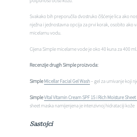
potpunosti očisti kožu.
Svakako bih preporučila dvostruko čišćenje lica ako nos
nježna i jednostavna opcija za prvi korak, osobito ako vam
micelarnu vodu.
Cijena Simple micelarne vode je oko 40 kuna za 400 ml.
Recenzije drugih Simple proizvoda:
Simple
Micellar Facial Gel Wash
– gel za umivanje koji nj
Simple
Vital Vitamin Cream SPF 15 i Rich Moisture Sheet
sheet maska namijenjena je intenzivnoj hidrataciji kože
Sastojci