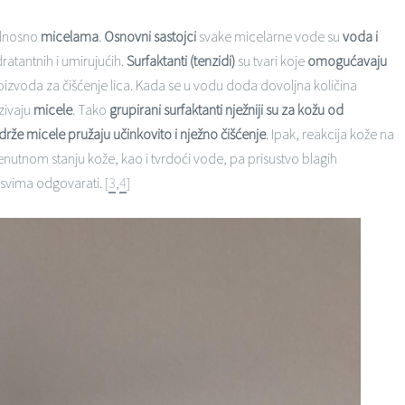
dnosno
micelama
.
Osnovni sastojci
svake micelarne vode su
voda i
ratantnih i umirujućih.
Surfaktanti (tenzidi)
su tvari koje
omogućavaju
roizvoda za čišćenje lica. Kada se u vodu doda dovoljna količina
azivaju
micele
. Tako
grupirani surfaktanti nježniji su za kožu od
drže micele pružaju učinkovito i nježno čišćenje
. Ipak, reakcija kože na
 trenutnom stanju kože, kao i tvrdoći vode, pa prisustvo blagih
 svima odgovarati. [
3
,
4
]