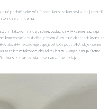
jući područje oko očiju i usana. Koristi se kao prvi korak jutarnje ili
ni tonik, serum i kremu.
štitnim faktorom na kraju rutine, budući da AHA kiseline izazivaju
skom koncentracijom kiselina, preporučljivo je uvijek nanositi kremu sa
BHA. Iako BHA ne uzrokuje osjetljivost kože poput AHA, obje kiseline
mu sa zaštitnim faktorom ako želite ubrzati uklanjanje mrlja. Štetno
, a korištenje proizvoda s kiselinama time postaje