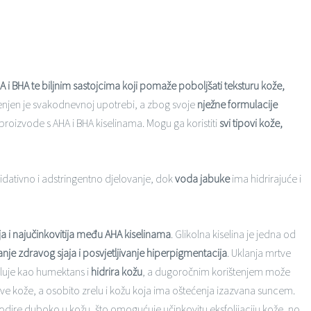
HA i BHA te biljnim sastojcima koji pomaže poboljšati teksturu kože,
enjen je svakodnevnoj upotrebi, a zbog svoje
nježne formulacije
proizvode s AHA i BHA kiselinama. Mogu ga koristiti
svi tipovi kože,
idativno i adstringentno djelovanje, dok
voda jabuke
ima hidrirajuće i
ja i najučinkovitija među AHA kiselinama
. Glikolna kiselina je jedna od
nje zdravog sjaja i posvjetljivanje hiperpigmentacija
. Uklanja mrtve
eluje kao humektans i
hidrira kožu
, a dugoročnim korištenjem može
pove kože, a osobito zrelu i kožu koja ima oštećenja izazvana suncem.
odire duboko u kožu, što omogućuje učinkovitu eksfolijaciju kože, no