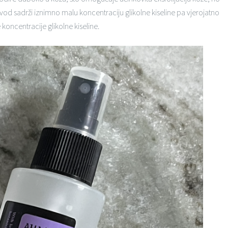
oizvod sadrži iznimno malu koncentraciju glikolne kiseline pa vjerojatno
 koncentracije glikolne kiseline.