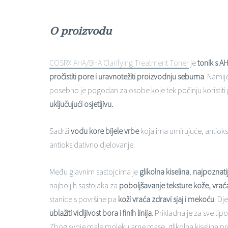
O proizvodu
COSRX AHA/BHA Clarifying Treatment Toner
je
tonik s A
pročistiti pore i uravnotežiti proizvodnju sebuma
. Namij
posebno je pogodan za osobe koje tek počinju koristiti 
uključujući osjetljivu.
Sadrži
vodu kore bijele vrbe
koja ima umirujuće, antioks
antioksidativno djelovanje.
Među glavnim sastojcima je
glikolna kiselina
,
najpoznati
najboljih sastojaka za
poboljšavanje teksture kože, vraća
stanice s površine pa
koži vraća zdravi sjaj i mekoću
. Dj
ublažiti vidljivost bora i finih linija
. Prikladna je za sve ti
Zbog svoje male molekularne mase, glikolna kiselina pr