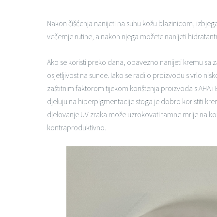
Nakon čišćenja nanijeti na suhu kožu blazinicom, izbjegava
večernje rutine, a nakon njega možete nanijeti hidratant
Ako se koristi preko dana, obavezno nanijeti kremu sa za
osjetljivost na sunce. Iako se radi o proizvodu s vrlo ni
zaštitnim faktorom tijekom korištenja proizvoda s AHA i 
djeluju na hiperpigmentacije stoga je dobro koristiti kre
djelovanje UV zraka može uzrokovati tamne mrlje na koži
kontraproduktivno.