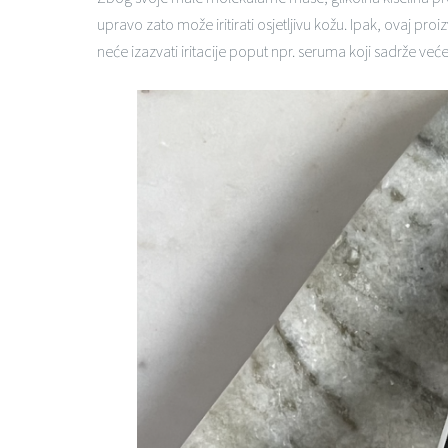
upravo zato može iritirati osjetljivu kožu. Ipak, ovaj pr
neće izazvati iritacije poput npr. seruma koji sadrže veće