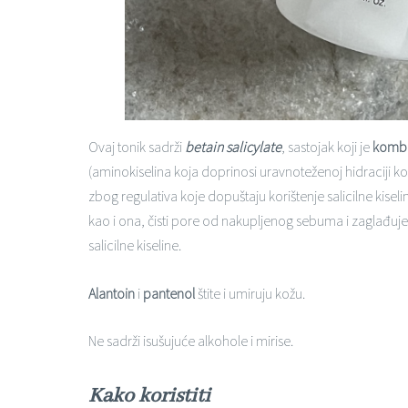
Ovaj tonik sadrži
betain salicylate
, sastojak koji je
kombin
(aminokiselina koja doprinosi uravnoteženoj hidraciji k
zbog regulativa koje dopuštaju korištenje salicilne kiseli
kao i ona, čisti pore od nakupljenog sebuma i zaglađuje
salicilne kiseline.
Alantoin
i
pantenol
štite i umiruju kožu.
Ne sadrži isušujuće alkohole i mirise.
Kako koristiti