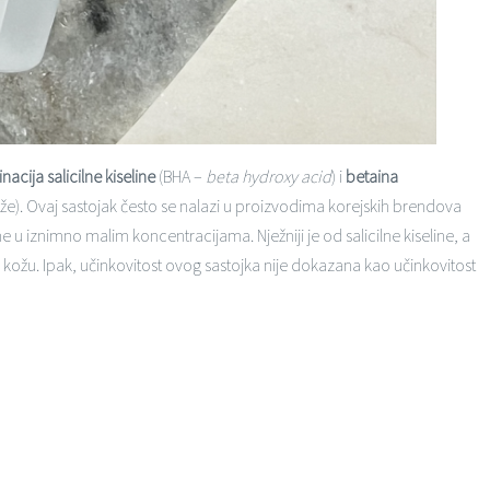
acija salicilne kiseline
(BHA –
beta hydroxy acid
) i
betaina
ože). Ovaj sastojak često se nalazi u proizvodima korejskih brendova
ne u iznimno malim koncentracijama. Nježniji je od salicilne kiseline, a
 kožu. Ipak, učinkovitost ovog sastojka nije dokazana kao učinkovitost