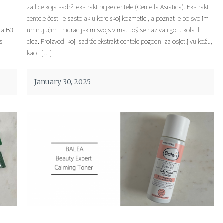
za lice koja sadrži ekstrakt biljke centele (Centella Asiatica). Ekstrakt
centele česti je sastojak u korejskoj kozmetici, a poznat je po svojim
ina B3
umirujućim i hidracijskim svojstvima. Još se naziva i gotu kola ili
s
cica. Proizvodi koji sadrže ekstrakt centele pogodni za osjetljivu kožu,
kao i […]
January 30, 2025