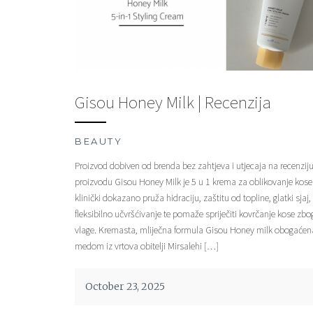
Gisou Honey Milk | Recenzija
BEAUTY
Proizvod dobiven od brenda bez zahtjeva i utjecaja na recenzij
proizvodu Gisou Honey Milk je 5 u 1 krema za oblikovanje kose
klinički dokazano pruža hidraciju, zaštitu od topline, glatki sjaj,
fleksibilno učvršćivanje te pomaže spriječiti kovrčanje kose zbo
vlage. Kremasta, mliječna formula Gisou Honey milk obogaćena
medom iz vrtova obitelji Mirsalehi […]
October 23, 2025