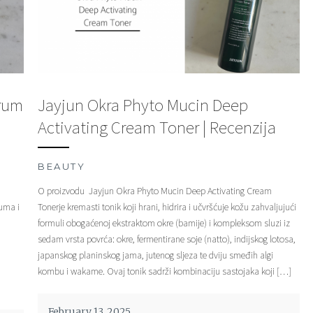
erum
Jayjun Okra Phyto Mucin Deep
Activating Cream Toner | Recenzija
BEAUTY
O proizvodu Jayjun Okra Phyto Mucin Deep Activating Cream
buma i
Tonerje kremasti tonik koji hrani, hidrira i učvršćuje kožu zahvaljujući
m
formuli obogaćenoj ekstraktom okre (bamije) i kompleksom sluzi iz
sedam vrsta povrća: okre, fermentirane soje (natto), indijskog lotosa,
japanskog planinskog jama, jutenog sljeza te dviju smeđih algi
kombu i wakame. Ovaj tonik sadrži kombinaciju sastojaka koji […]
February 13, 2025