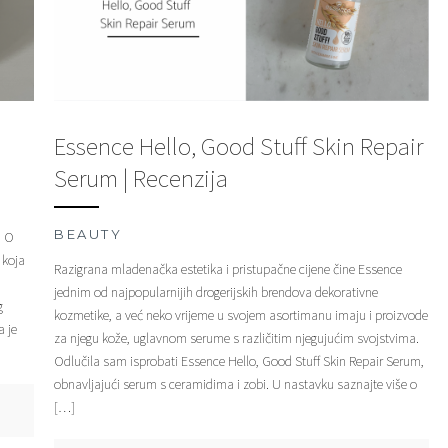
Essence Hello, Good Stuff Skin Repair
Serum | Recenzija
BEAUTY
u O
 koja
Razigrana mladenačka estetika i pristupačne cijene čine Essence
jednim od najpopularnijih drogerijskih brendova dekorativne
g
kozmetike, a već neko vrijeme u svojem asortimanu imaju i proizvode
 je
za njegu kože, uglavnom serume s različitim njegujućim svojstvima.
Odlučila sam isprobati Essence Hello, Good Stuff Skin Repair Serum,
obnavljajući serum s ceramidima i zobi. U nastavku saznajte više o
[…]