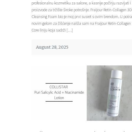
profesionalnu kozmetiku za salone, a kasnije počinju razvijati i
proizvode za tržište široke potrošnje. Fraijour Retin-Collagen 3
Cleansing Foam bio je moj prvi susret s ovim brendom. U potra
novim gelom za čišćenje naišla sam na Fraijour Retin-Collagen
Core liniju koja sadrži […]
August 28, 2025