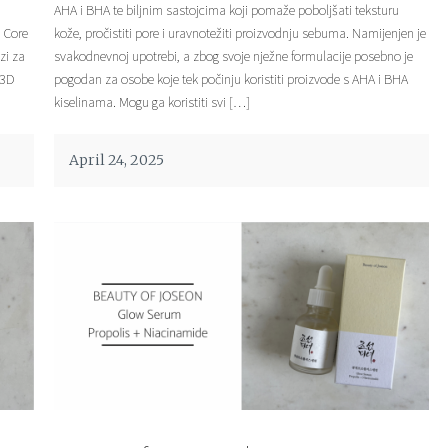
AHA i BHA te biljnim sastojcima koji pomaže poboljšati teksturu
D Core
kože, pročistiti pore i uravnotežiti proizvodnju sebuma. Namijenjen je
zi za
svakodnevnoj upotrebi, a zbog svoje nježne formulacije posebno je
 3D
pogodan za osobe koje tek počinju koristiti proizvode s AHA i BHA
kiselinama. Mogu ga koristiti svi […]
April 24, 2025