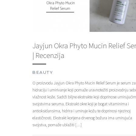
Jayjun Okra Phyto Mucin Relief S
| Recenzija
BEAUTY
O proizvodu Jayjun Okra Phyto Mucin Relief Serum je serum za
hidraciju i umirivanje koji pomaže uravnotežiti proizvodnju se
vlažnost kože. Sadrži biljne ekstrakte koji doprinose umirujući
svojstvima seruma. Ekstrakt okre koji je bogat vitaminima i
antioksidansima, hidrira i umiruje kožu te doprinosi njezinoj
elastičnosti. Ekstrakt korijena drvenog božura ima umirujuća
svojstva, pomaže ublažiti […]