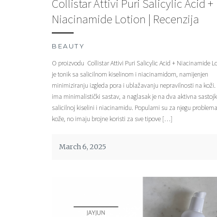
Collistar Attivi Puri Salicylic Acid +
Niacinamide Lotion | Recenzija
BEAUTY
O proizvodu Collistar Attivi Puri Salicylic Acid + Niacinamide L
je tonik sa salicilnom kiselinom i niacinamidom, namijenjen
minimiziranju izgleda pora i ublažavanju nepravilnosti na koži.
ima minimalistički sastav, a naglasak je na dva aktivna sastoj
salicilnoj kiselini i niacinamidu. Popularni su za njegu problem
kože, no imaju brojne koristi za sve tipove […]
March 6, 2025