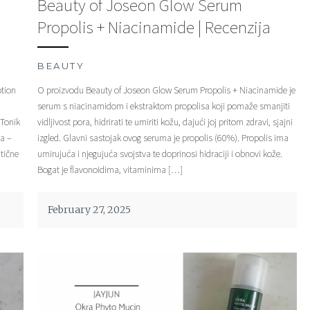
Beauty of Joseon Glow Serum
Propolis + Niacinamide | Recenzija
BEAUTY
otion
O proizvodu Beauty of Joseon Glow Serum Propolis + Niacinamide je
serum s niacinamidom i ekstraktom propolisa koji pomaže smanjiti
 Tonik
vidljivost pora, hidrirati te umiriti kožu, dajući joj pritom zdravi, sjajni
ka –
izgled. Glavni sastojak ovog seruma je propolis (60%). Propolis ima
atične
umirujuća i njegujuća svojstva te doprinosi hidraciji i obnovi kože.
Bogat je flavonoidima, vitaminima […]
February 27, 2025