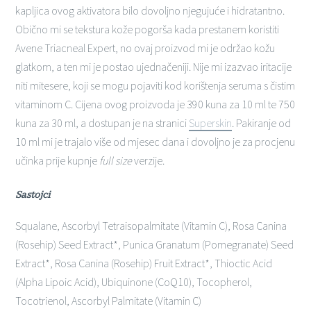
kapljica ovog aktivatora bilo dovoljno njegujuće i hidratantno.
Obično mi se tekstura kože pogorša kada prestanem koristiti
Avene Triacneal Expert, no ovaj proizvod mi je održao kožu
glatkom, a ten mi je postao ujednačeniji. Nije mi izazvao iritacije
niti mitesere, koji se mogu pojaviti kod korištenja seruma s čistim
vitaminom C. Cijena ovog proizvoda je 390 kuna za 10 ml te 750
kuna za 30 ml, a dostupan je na stranici
Superskin
. Pakiranje od
10 ml mi je trajalo više od mjesec dana i dovoljno je za procjenu
učinka prije kupnje
full size
verzije.
Sastojci
Squalane, Ascorbyl Tetraisopalmitate (Vitamin C), Rosa Canina
(Rosehip) Seed Extract*, Punica Granatum (Pomegranate) Seed
Extract*, Rosa Canina (Rosehip) Fruit Extract*, Thioctic Acid
(Alpha Lipoic Acid), Ubiquinone (CoQ10), Tocopherol,
Tocotrienol, Ascorbyl Palmitate (Vitamin C)