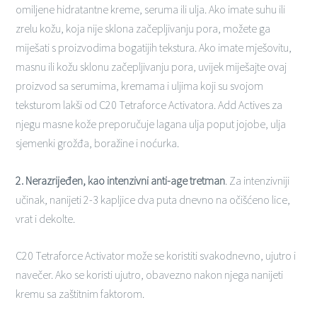
omiljene hidratantne kreme, seruma ili ulja. Ako imate suhu ili
zrelu kožu, koja nije sklona začepljivanju pora, možete ga
miješati s proizvodima bogatijih tekstura. Ako imate mješovitu,
masnu ili kožu sklonu začepljivanju pora, uvijek miješajte ovaj
proizvod sa serumima, kremama i uljima koji su svojom
teksturom lakši od C20 Tetraforce Activatora. Add Actives za
njegu masne kože preporučuje lagana ulja poput jojobe, ulja
sjemenki grožđa, boražine i noćurka.
2. Nerazrijeđen, kao intenzivni anti-age tretman
. Za intenzivniji
učinak, nanijeti 2-3 kapljice dva puta dnevno na očišćeno lice,
vrat i dekolte.
C20 Tetraforce Activator može se koristiti svakodnevno, ujutro i
navečer. Ako se koristi ujutro, obavezno nakon njega nanijeti
kremu sa zaštitnim faktorom.