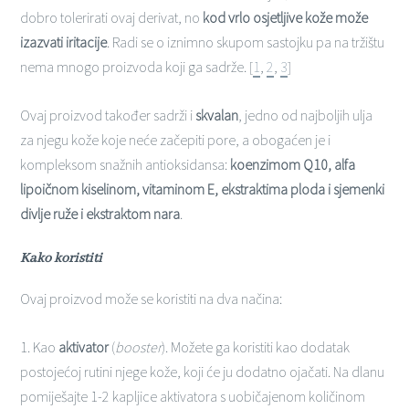
dobro tolerirati ovaj derivat, no
kod vrlo osjetljive kože može
izazvati iritacije
. Radi se o iznimno skupom sastojku pa na tržištu
nema mnogo proizvoda koji ga sadrže. [
1
,
2
,
3
]
Ovaj proizvod također sadrži i
skvalan
, jedno od najboljih ulja
za njegu kože koje neće začepiti pore, a obogaćen je i
kompleksom snažnih antioksidansa:
koenzimom Q10, alfa
lipoičnom kiselinom, vitaminom E, ekstraktima ploda i sjemenki
divlje ruže i ekstraktom nara
.
Kako koristiti
Ovaj proizvod može se koristiti na dva načina:
1. Kao
aktivator
(
booster
). Možete ga koristiti kao dodatak
postojećoj rutini njege kože, koji će ju dodatno ojačati. Na dlanu
pomiješajte 1-2 kapljice aktivatora s uobičajenom količinom