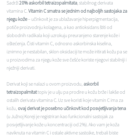
Sadrži
20% askorbil tetraizopalmitata
,
stabilnog derivata
vitamina C.
Vitamin C smatra se jednim od najboljih sastojaka za
njegu kože
– učinkovit je za ublažavanje hiperpigmentacija,
potiče proizvodnju kolagena, a kao antioksidans štiti od
slobodnih radikala koji uzrokuju preuranjeno starenje kože i
oštećenja. Čisti vitamin C, odnosno askorbinska kiselina,
iznimno je nestabilan, sklon oksidaciji te može iritirati kožu pa se
u proizvodima za njegu kože sve češće koriste njegovi stabilniji i
nježniji derivati.
Derivat koji se nalazi u ovom proizvodu,
askorbil
tetraizopalmitat
topiv je u ulju pa prodire u kožu brže i lakše od
ostalih derivata vitamina C. Uz sve koristi koje vitamin C ima za
kožu,
ovaj derivat je posebno učinkovit kod posvjetljivanja tena
(u Južnoj Koreji je registriran kao funkcionalni sastojak za
posvjetljivanje kože u koncentraciji od 2%). Ako vam je koža
naviknuta na vitamin C i ostale aktivne sastojke, trebali biste