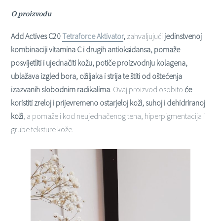
O proizvodu
Add Actives C20
Tetraforce Aktivator
,
zahvaljujući
jedinstvenoj
kombinaciji vitamina C i drugih antioksidansa, pomaže
posvijetliti i ujednačiti kožu, potiče proizvodnju kolagena,
ublažava izgled bora, ožiljaka i strija te štiti od oštećenja
izazvanih slobodnim radikalima
. Ovaj proizvod osobito
će
koristiti zreloj i prijevremeno ostarjeloj koži, suhoj i dehidriranoj
koži
, a pomaže i kod neujednačenog tena, hiperpigmentacija i
grube teksture kože.