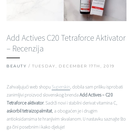
Add Actives C20 Tetraforce Aktivator
– Recenzija
BEAUTY
/ TUESDAY, DECEMBER 17TH, 2019
Zahvaljujući web shopu
Superskin
, dobila sam priliku isprobati
zanimljivi proizvod slovenskog brenda
Add Actives – C20
Tetraforce aktivator
. Sadrži novi i stabilni derivat vitamina C,
askorbil tetraizopalmitat
, a obogaćen je i drugim
antioksidansima te hranjivim skvalanom. U nastavku saznajte što
ga čini posebnim i kako djeluje!