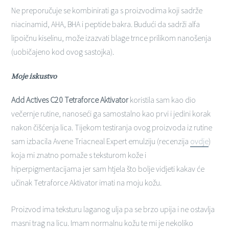
Ne preporučuje se kombinirati ga s proizvodima koji sadrže
niacinamid, AHA, BHA i peptide bakra. Budući da sadrži alfa
lipoičnu kiselinu, može izazvati blage trnce prilikom nanošenja
(uobičajeno kod ovog sastojka).
Moje iskustvo
Add Actives C20 Tetraforce Aktivator
koristila sam kao dio
večernje rutine, nanoseći ga samostalno kao prvi i jedini korak
nakon čišćenja lica. Tijekom testiranja ovog proizvoda iz rutine
sam izbacila Avene Triacneal Expert emulziju (recenzija
ovdje
)
koja mi znatno pomaže s teksturom kože i
hiperpigmentacijama jer sam htjela što bolje vidjeti kakav će
učinak Tetraforce Aktivator imati na moju kožu.
Proizvod ima teksturu laganog ulja pa se brzo upija i ne ostavlja
masni trag na licu. Imam normalnu kožu te mi je nekoliko