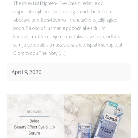
The Inkey List Brighten-i Eye Cream jedan je od
najpopularnijih proizvoda ovog brenda budući da
obećava ono što svi želimo – trenutačno svjetliji izgled
područja oko očiju i manje podočnjake s duljim
korištenjem. Iako ne vjerujem u takva obećanja, odlučila
sam ju isprobati, a u nastavku saznate isplatili se kupiti ju!
O proizvodu The Inkey […]
April 9, 2020