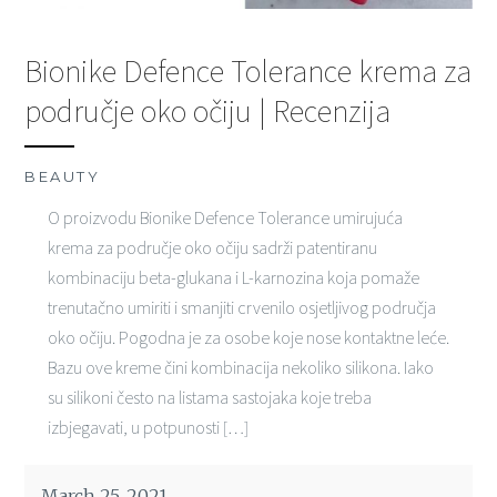
Bionike Defence Tolerance krema za
područje oko očiju | Recenzija
BEAUTY
O proizvodu Bionike Defence Tolerance umirujuća
krema za područje oko očiju sadrži patentiranu
kombinaciju beta-glukana i L-karnozina koja pomaže
trenutačno umiriti i smanjiti crvenilo osjetljivog područja
oko očiju. Pogodna je za osobe koje nose kontaktne leće.
Bazu ove kreme čini kombinacija nekoliko silikona. Iako
su silikoni često na listama sastojaka koje treba
izbjegavati, u potpunosti […]
March 25, 2021