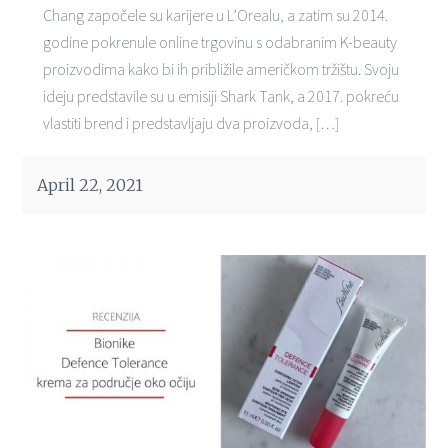
Chang započele su karijere u L’Orealu, a zatim su 2014.
godine pokrenule online trgovinu s odabranim K-beauty
proizvodima kako bi ih približile američkom tržištu. Svoju
ideju predstavile su u emisiji Shark Tank, a 2017. pokreću
vlastiti brend i predstavljaju dva proizvoda, […]
April 22, 2021