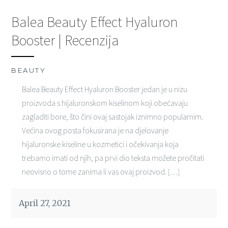
Balea Beauty Effect Hyaluron
Booster | Recenzija
BEAUTY
Balea Beauty Effect Hyaluron Booster jedan je u nizu
proizvoda s hijaluronskom kiselinom koji obećavaju
zagladiti bore, što čini ovaj sastojak iznimno popularnim.
Većina ovog posta fokusirana je na djelovanje
hijaluronske kiseline u kozmetici i očekivanja koja
trebamo imati od njih, pa prvi dio teksta možete pročitati
neovisno o tome zanima li vas ovaj proizvod. […]
April 27, 2021